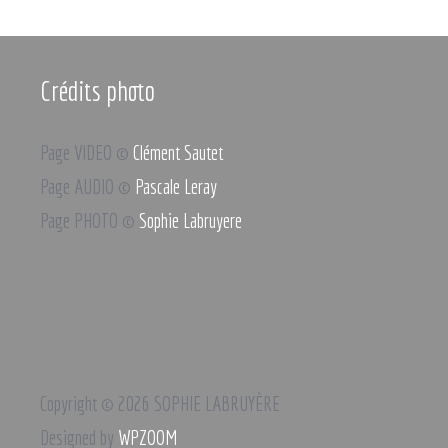
Crédits photo
Page VIDEO ©
Clément Sautet
Page AUDIO ©
Pascale Leray
Page PHOTO ©
Sophie Labruyere
Copyright © 2026 SOPHIE LABRUYÈRE
Designed by
WPZOOM