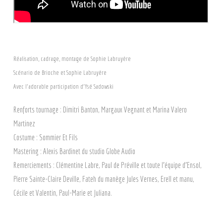
Réalisation, cadrage, montage de Sophie Labruyère
Scénario de Brioche et Sophie Labruyère
Avec l’adorable participation d’Ysé Sadowski
Renforts tournage : Dimitri Banton, Margaux Vegnant et Marina Valero
Martinez
Costume : Sommier Et Fils
Mastering : Alexis Bardinet du studio Globe Audio
Remerciements : Clémentine Labre, Paul de Préville et toute l’équipe d’Ensol,
Pierre Sainte-Claire Deville, Fateh du manège Jules Vernes, Erell et manu,
Cécile et Valentin, Paul-Marie et Juliana.