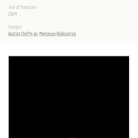
Year of Production
2024
Category
Autrice
Cheffe op.
Monteuse
Réalisatrice