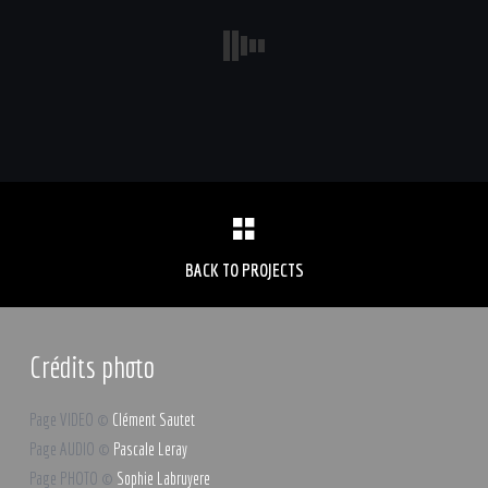
BACK TO PROJECTS
Crédits photo
Page VIDEO ©
Clément Sautet
Page AUDIO ©
Pascale Leray
Page PHOTO ©
Sophie Labruyere