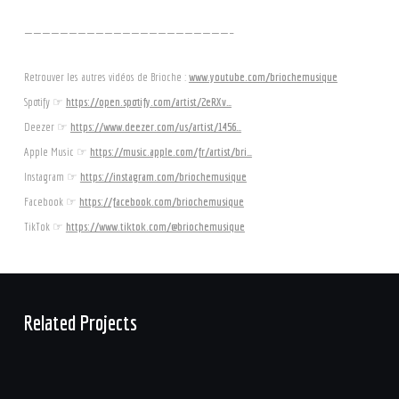
———————————————————————–
Retrouver les autres vidéos de Brioche :
www.youtube.com/briochemusique
Spotify ☞
https://open.spotify.com/artist/2eRXv…
Deezer ☞
https://www.deezer.com/us/artist/1456…
Apple Music ☞
https://music.apple.com/fr/artist/bri…
Instagram ☞
https://instagram.com/briochemusique
Facebook ☞
https://facebook.com/briochemusique
TikTok ☞
https://www.tiktok.com/@briochemusique
Related Projects